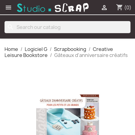
shopping_cart


(0)
search
Home
Logiciel G
Scrapbooking
Creative
Leisure Bookstore
Gâteaux d'anniversaire créatifs