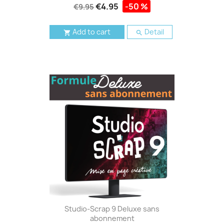
€4.95
-50 %
€9.95
Add to cart
Detail


Studio-Scrap 9 Deluxe sans
abonnement