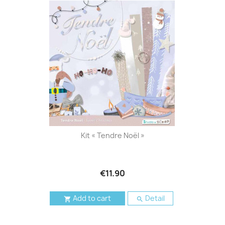
Kit « Tendre Noël »
€11.90
Add to cart
Detail

