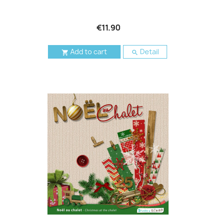
€11.90
Add to cart
Detail

