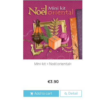
Mini-kit « Noël oriental»
€3.90
Add to cart
Detail

