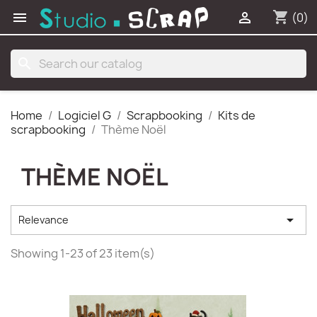
shopping_cart


(0)
search
Home
Logiciel G
Scrapbooking
Kits de
scrapbooking
Thème Noël
THÈME NOËL

Relevance
Showing 1-23 of 23 item(s)