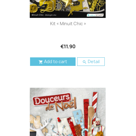
Kit « Minuit Chic »
€11.90
Add to cart
Detail

