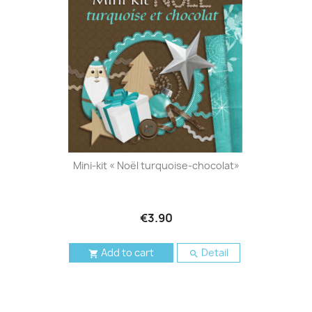
Mini-kit « Noël turquoise-chocolat»
€3.90
Add to cart
Detail

