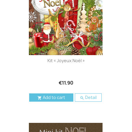
Kit « Joyeux Noël »
€11.90
Add to cart
Detail

