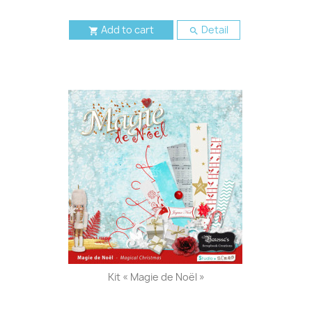
Add to cart
Detail


Kit « Magie de Noël »