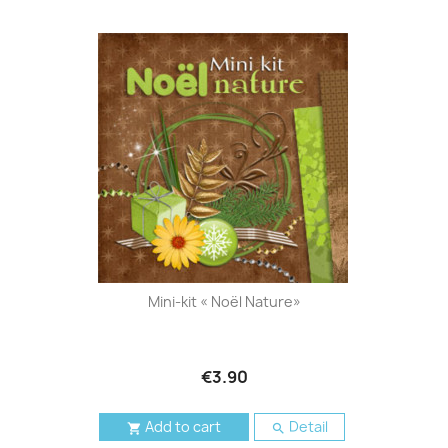
Mini-kit « Noël Nature»
€3.90
Add to cart
Detail

