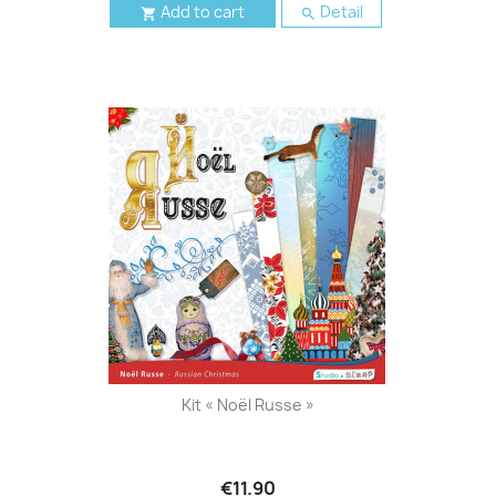
Add to cart
Detail


Kit « Noël Russe »
€11.90