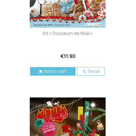
Kit « Douceurs de Noël »
€11.90
Add to cart
Detail

