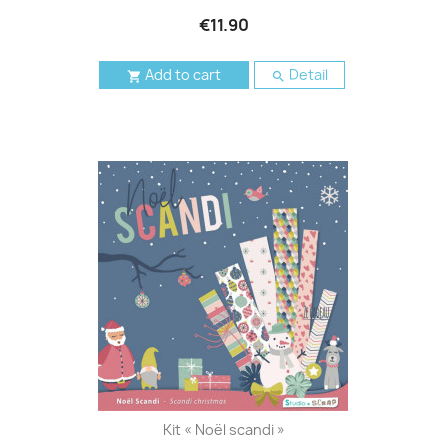
€11.90
Add to cart
Detail


Kit « Noël scandi »