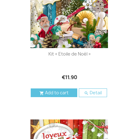
Kit « Etoile de Noël »
€11.90
Add to cart
Detail

