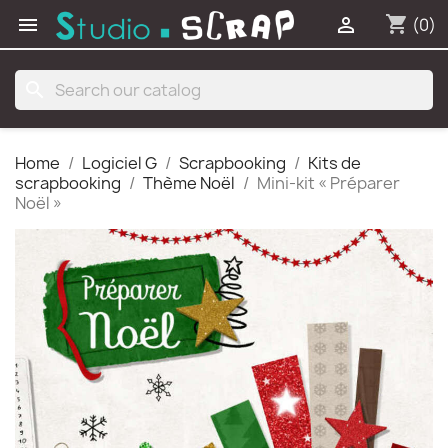
shopping_cart


(0)
search
Home
Logiciel G
Scrapbooking
Kits de
scrapbooking
Thème Noël
Mini-kit « Préparer
Noël »