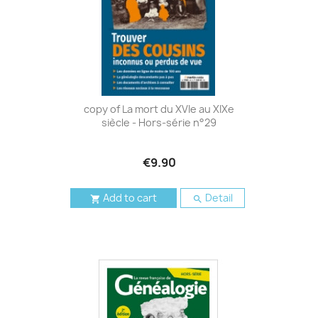
copy of La mort du XVIe au XIXe
siècle - Hors-série n°29
€9.90
Add to cart
Detail

