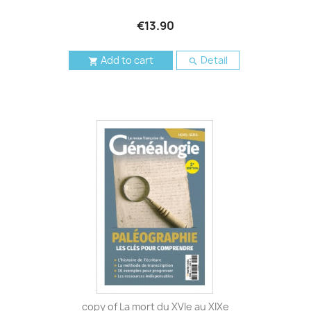
€13.90
Add to cart
Detail


copy of La mort du XVIe au XIXe