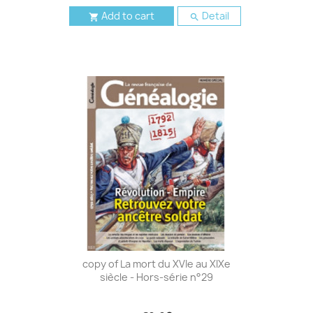
Add to cart
Detail


copy of La mort du XVIe au XIXe
siècle - Hors-série n°29