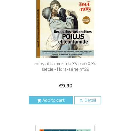
copy of La mort du XVIe au XIXe
siècle - Hors-série n°29
€9.90
Add to cart
Detail

