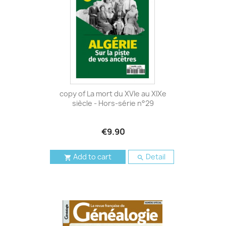
copy of La mort du XVIe au XIXe
siècle - Hors-série n°29
€9.90
Add to cart
Detail

