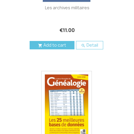
Les archives militaires
€11.00
Add to cart
Detail

