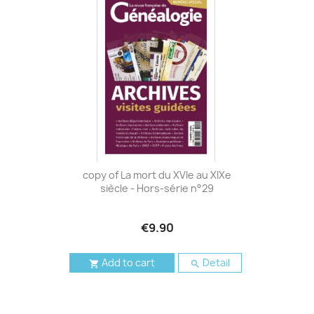
copy of La mort du XVIe au XIXe
siècle - Hors-série n°29
€9.90
Add to cart
Detail

