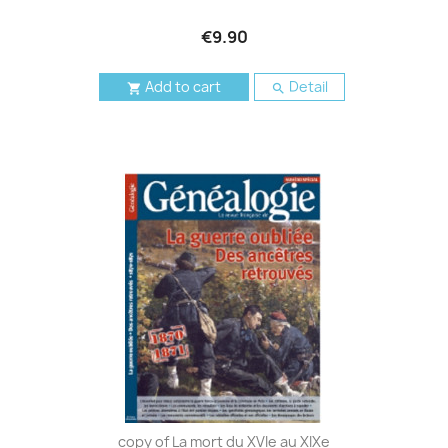
€9.90
Add to cart
Detail


copy of La mort du XVIe au XIXe