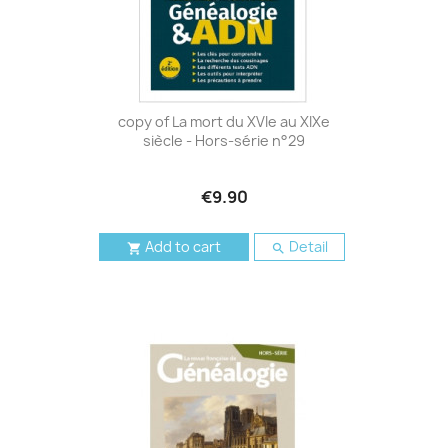
copy of La mort du XVIe au XIXe
siècle - Hors-série n°29
€9.90
Add to cart
Detail

