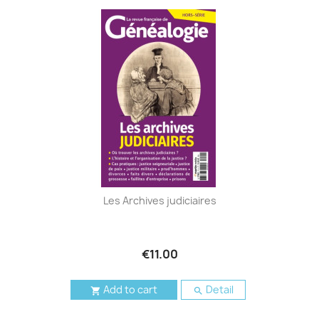
Les Archives judiciaires
€11.00
Add to cart
Detail

