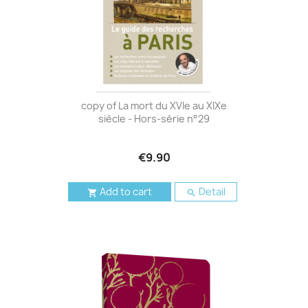
copy of La mort du XVIe au XIXe
siècle - Hors-série n°29
€9.90
Add to cart
Detail

