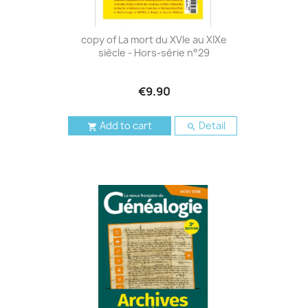
copy of La mort du XVIe au XIXe
siècle - Hors-série n°29
€9.90
Add to cart
Detail

