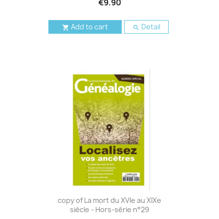
€9.90
Add to cart
Detail


copy of La mort du XVIe au XIXe
siècle - Hors-série n°29