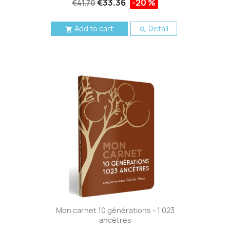
€33.36
-20 %
€41.70
Add to cart
Detail


Mon carnet 10 générations - 1 023
ancêtres