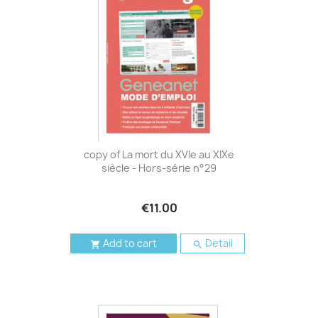
copy of La mort du XVIe au XIXe
siècle - Hors-série n°29
€11.00
Add to cart
Detail

