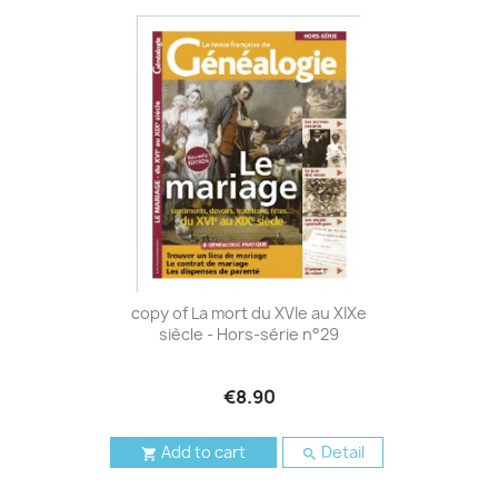
copy of La mort du XVIe au XIXe
siècle - Hors-série n°29
€8.90
Add to cart
Detail

