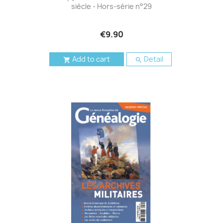
siècle - Hors-série n°29
€9.90
Add to cart
Detail

