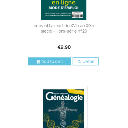
copy of La mort du XVIe au XIXe
siècle - Hors-série n°29
€9.90
Add to cart
Detail

