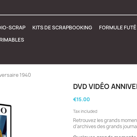
DIO-SCRAP
KITS DE SCRAPBOOKING
FORMULE FUTÉ 
PRIMABLES
versaire 1940
DVD VIDÉO ANNIVE
€15.00
Tax included
Retrouvez les grands moments
d’archives des grands journa