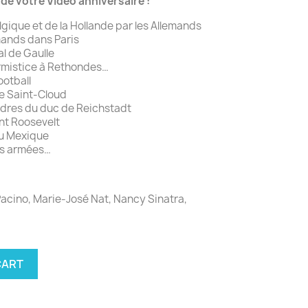
e votre Vidéo anniversaire :
elgique et de la Hollande par les Allemands
emands dans Paris
al de Gaulle
’armistice à Rethondes…
ootball
de Saint-Cloud
endres du duc de Reichstadt
nt Roosevelt
au Mexique
es armées…
Pacino, Marie-José Nat, Nancy Sinatra,
CART