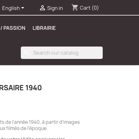
shopping_cart


Cart
(0)
English
Sign in
/ PASSION
LIBRAIRIE
search
RSAIRE 1940
 de l’année 1940, à partir d’images
ux filmés de l’époque.