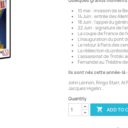
Quelques grands moments d
10 mai : invasion de la B
14 Juin : entrée des All
18 Juin : l’appel du génér
22 Juin : signature de l
La coupe de France de f
L’inauguration du pont 
Le retour à Paris des c
La réélection du préside
L’assassinat de Trotski 
Fernandel au Théâtre d
Ils sont nés cette année-là :
John Lennon, Ringo Starr, Al 
Jacques Higelin…
Quantity

ADD TO 