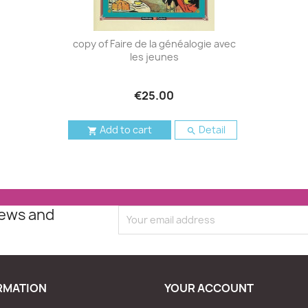
copy of Faire de la généalogie avec
les jeunes
€25.00
Add to cart
Detail


news and
RMATION
YOUR ACCOUNT