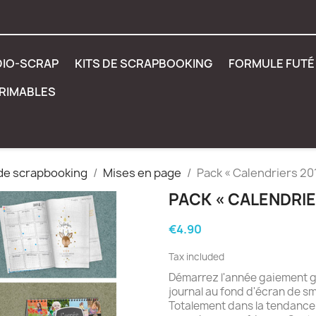
DIO-SCRAP
KITS DE SCRAPBOOKING
FORMULE FUTÉ 
PRIMABLES
 de scrapbooking
Mises en page
Pack « Calendriers 20
PACK « CALENDRIE
€4.90
Tax included
Démarrez l'année gaiement 
journal au fond d'écran de sma
Totalement dans la tendance 