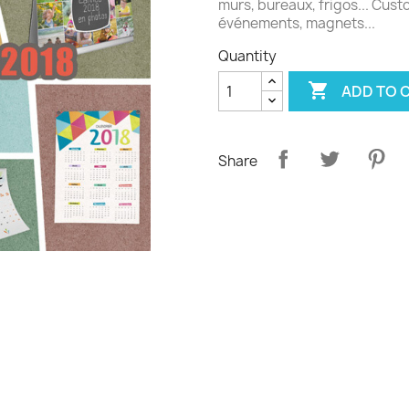
murs, bureaux, frigos... Cus
événements, magnets...
Quantity

ADD TO 
Share