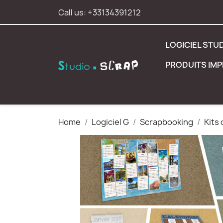
Call us:
+33134391212
LOGICIEL STU
PRODUITS IM
Home
Logiciel G
Scrapbooking
Kits