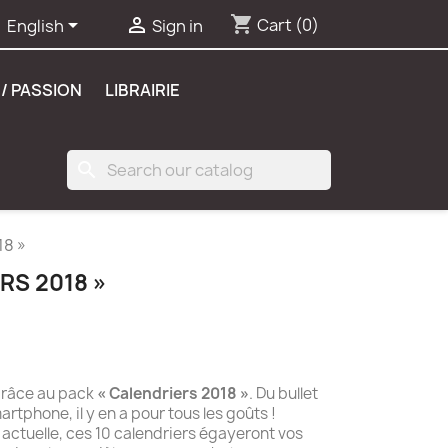
shopping_cart


Cart
(0)
English
Sign in
/ PASSION
LIBRAIRIE
search
18 »
RS 2018 »
grâce au pack
« Calendriers 2018 »
. Du bullet
rtphone, il y en a pour tous les goûts !
actuelle, ces 10 calendriers égayeront vos