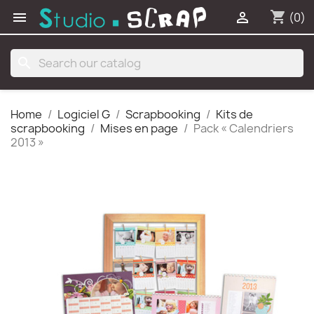
shopping_cart


(0)
search
Home
Logiciel G
Scrapbooking
Kits de
scrapbooking
Mises en page
Pack « Calendriers
2013 »