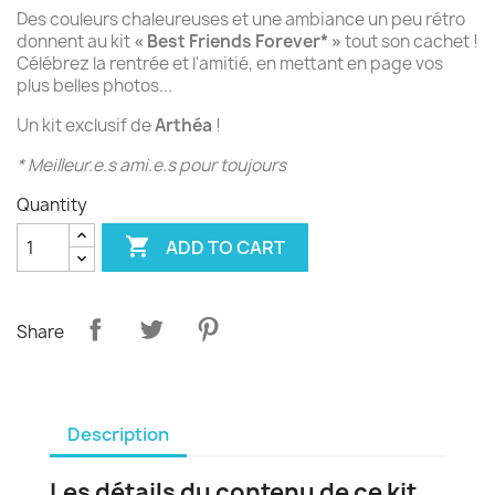
Des couleurs chaleureuses et une ambiance un peu rétro
donnent au kit
« Best Friends Forever* »
tout son cachet !
Célébrez la rentrée et l'amitié, en mettant en page vos
plus belles photos...
Un kit exclusif de
Arthéa
!
* Meilleur.e.s ami.e.s pour toujours
Quantity

ADD TO CART
Share
Description
Les détails du contenu de ce kit