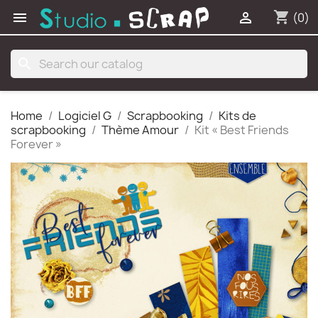
shopping_cart


(0)
search
Home
Logiciel G
Scrapbooking
Kits de
scrapbooking
Thème Amour
Kit « Best Friends
Forever »