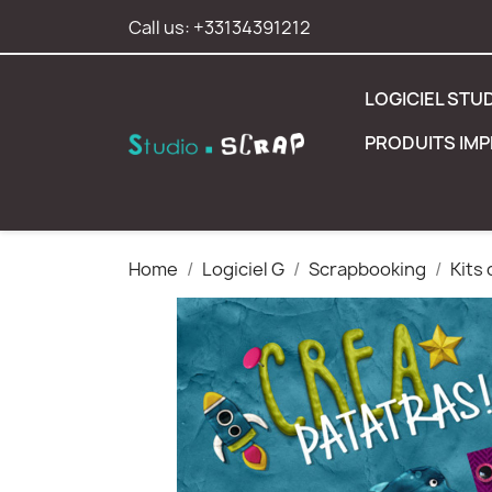
Call us:
+33134391212
LOGICIEL STU
PRODUITS IM
Home
Logiciel G
Scrapbooking
Kits