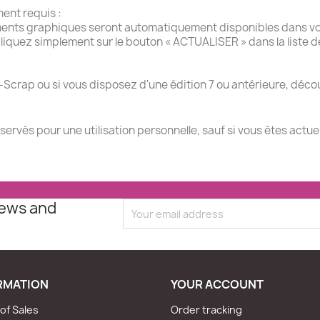
ment requis :
ments graphiques seront automatiquement disponibles dans vot
liquez simplement sur le bouton « ACTUALISER » dans la liste 
-Scrap ou si vous disposez d'une édition 7 ou antérieure, décou
éservés pour une utilisation personnelle, sauf si vous êtes actu
news and
RMATION
YOUR ACCOUNT
of Sales
Order tracking