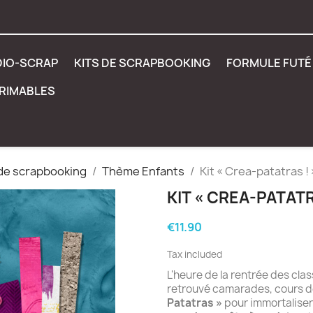
DIO-SCRAP
KITS DE SCRAPBOOKING
FORMULE FUTÉ 
PRIMABLES
 de scrapbooking
Thème Enfants
Kit « Crea-patatras ! 
KIT « CREA-PATATR
€11.90
Tax included
L'heure de la rentrée des cla
retrouvé camarades, cours de 
Patatras »
pour immortaliser