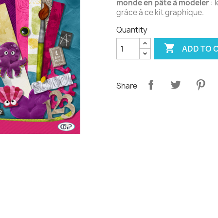
monde en pâte à modeler
: 
grâce à ce kit graphique.
Quantity

ADD TO 
Share