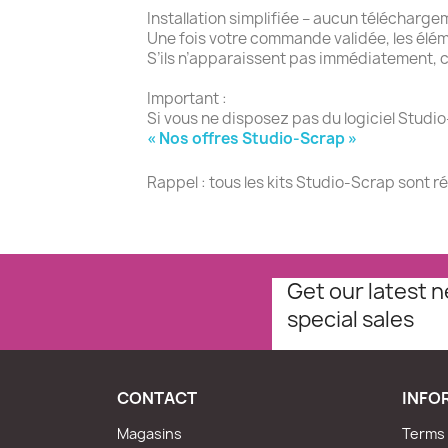
Installation simplifiée – aucun télécharge
Une fois votre commande validée, les élé
S’ils n’apparaissent pas immédiatement, c
Important :
Si vous ne disposez pas du logiciel Studio
« Nos offres Studio-Scrap »
Rappel : tous les kits Studio-Scrap sont r
Get our latest 
special sales
CONTACT
INFO
Magasins
Terms 