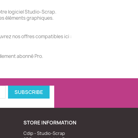
re logiciel Studio-Scrap.
des éléments graphiques.
vrez nos offres compatibles ici :
ellement abonné Pro.
STORE INFORMATION
Cdip - Studio-Scrap