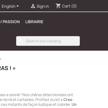
shopping_cart


Cart
(0)
English
Sign in
/ PASSION
LIBRAIRIE
search
»
AS ! »
sses a sonné ! Nos chères têtes blondes ont
récré et cartables. Profitez du kit
« Crea-
 ces instants de façon ludique et colorée.
Un