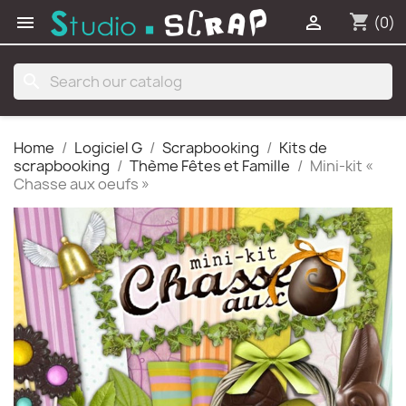
shopping_cart


(0)
search
Home
Logiciel G
Scrapbooking
Kits de
scrapbooking
Thème Fêtes et Famille
Mini-kit «
Chasse aux oeufs »