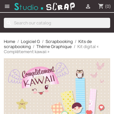
shopping_cart


(0)
search
Home
Logiciel G
Scrapbooking
Kits de
scrapbooking
Thème Graphique
Kit digital «
Complètement kawaii »