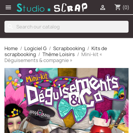
shopping_cart


(0)
search
Home
Logiciel G
Scrapbooking
Kits de
scrapbooking
Thème Loisirs
Mini-kit «
Déguisements & compagnie »