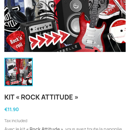
KIT « ROCK ATTITUDE »
€11.90
Tax included
Avec le kit
« Rock Attitude »
, vous avez toute la panoplie