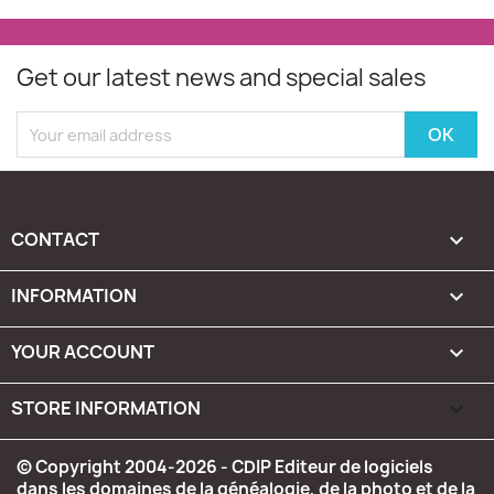
Get our latest news and special sales
CONTACT

INFORMATION

YOUR ACCOUNT

STORE INFORMATION
keyboard_arrow_down
© Copyright 2004-2026 - CDIP Editeur de logiciels
dans les domaines de la généalogie, de la photo et de la