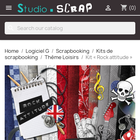
shopping_cart


(0)
search
Home
Logiciel G
Scrapbooking
Kits de
scrapbooking
Thème Loisirs
Kit « Rock attitude »