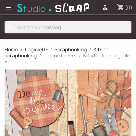
shopping_cart


(0)
search
Home
Logiciel G
Scrapbooking
Kits de
scrapbooking
Thème Loisirs
Kit « De fil en aiguille
»