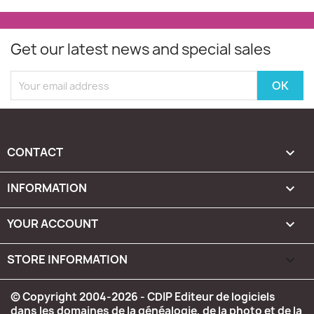
Get our latest news and special sales
CONTACT

INFORMATION

YOUR ACCOUNT

STORE INFORMATION
keyboard_arrow_down
© Copyright 2004-2026 - CDIP Editeur de logiciels
dans les domaines de la généalogie, de la photo et de la