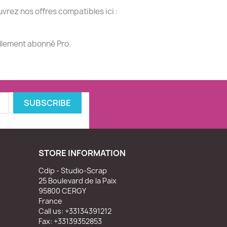
vrez nos offres compatibles ici :
ellement abonné Pro.
STORE INFORMATION
Cdip - Studio-Scrap
25 Boulevard de la Paix
95800 CERGY
France
Call us:
+33134391212
Fax:
+33139352853