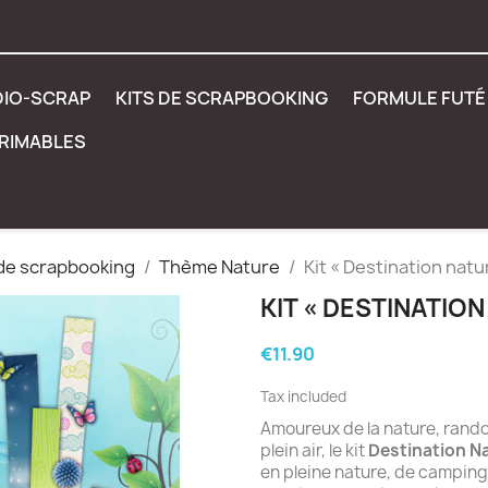
DIO-SCRAP
KITS DE SCRAPBOOKING
FORMULE FUTÉ 
PRIMABLES
 de scrapbooking
Thème Nature
Kit « Destination natu
KIT « DESTINATION
€11.90
Tax included
Amoureux de la nature, rand
plein air, le kit
Destination N
en pleine nature, de camping