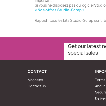
Important :
Si vous ne disposez pas du logiciel Studio
« Nos offres Studio-Scrap »
Rappel : tous les kits Studio-Scrap sont r
Get our latest 
special sales
CONTACT
INFO
Magasins
Terms 
Contact us
About
Secur
Delive