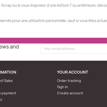
-Scrap ou si vous disposez d'une édition 7 ou antérieure, décou
éservés pour une utilisation personnelle, sauf si vous êtes actu
news and
RMATION
YOUR ACCOUNT
of Sales
Order tracking
Sign in
e payment
Create account
ry