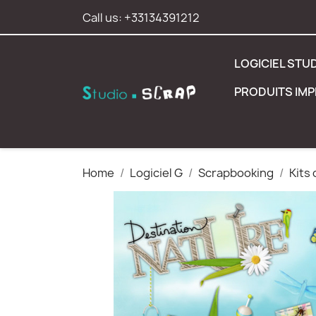
Call us:
+33134391212
LOGICIEL STU
PRODUITS IM
Home
Logiciel G
Scrapbooking
Kits