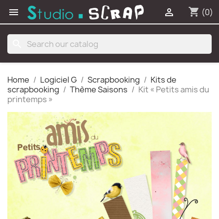
shopping_cart


(0)
search
Home
Logiciel G
Scrapbooking
Kits de
scrapbooking
Thème Saisons
Kit « Petits amis du
printemps »