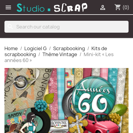
shopping_cart


(0)
search
Home
Logiciel G
Scrapbooking
Kits de
scrapbooking
Thème Vintage
Mini-kit « Les
années 60 »