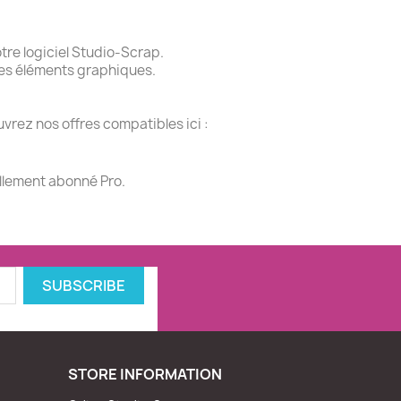
re logiciel Studio-Scrap.
des éléments graphiques.
vrez nos offres compatibles ici :
ellement abonné Pro.
STORE INFORMATION