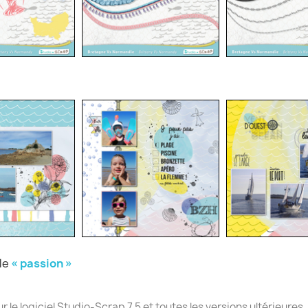
ule
« passion »
e logiciel Studio-Scrap 7.5 et toutes les versions ultérieures.