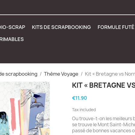
DIO-SCRAP
KITS DE SCRAPBOOKING
FORMULE FUTÉ 
PRIMABLES
 de scrapbooking
Thème Voyage
Kit « Bretagne vs Nor
KIT « BRETAGNE V
€11.90
Tax included
Ou trouve-t-on les meilleurs b
se trouve le Mont Saint-Mich
passé de bonnes vacances ou q