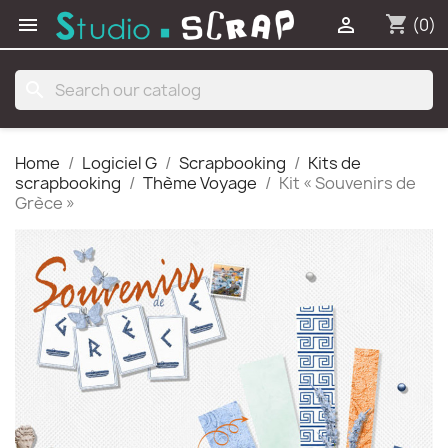
shopping_cart


(0)
search
Home
Logiciel G
Scrapbooking
Kits de
scrapbooking
Thème Voyage
Kit « Souvenirs de
Grèce »