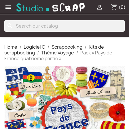
shopping_cart


(0)
search
Home
Logiciel G
Scrapbooking
Kits de
scrapbooking
Thème Voyage
Pack « Pays de
France quatrième partie »