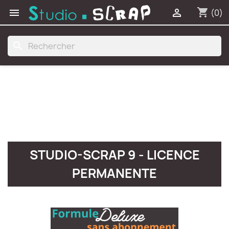
shopping_cart


(0)
search
STUDIO-SCRAP 9 - LICENCE
PERMANENTE