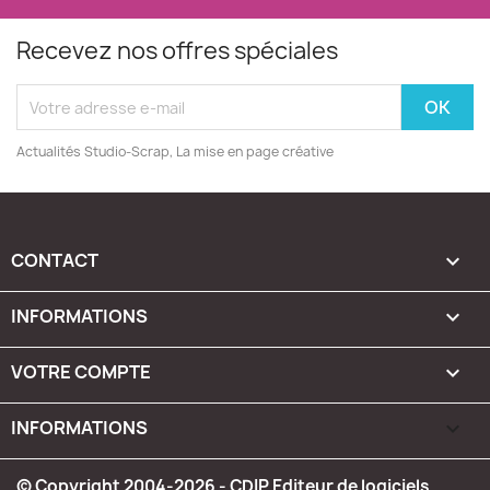
Recevez nos offres spéciales
Actualités Studio-Scrap, La mise en page créative
CONTACT

INFORMATIONS

VOTRE COMPTE

INFORMATIONS
keyboard_arrow_down
© Copyright 2004-2026 - CDIP Editeur de logiciels