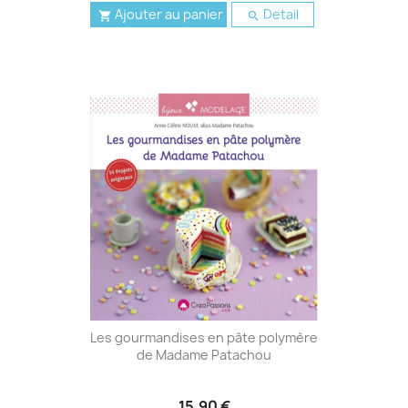
Ajouter au panier
Detail


Les gourmandises en pâte polymère
de Madame Patachou
15,90 €