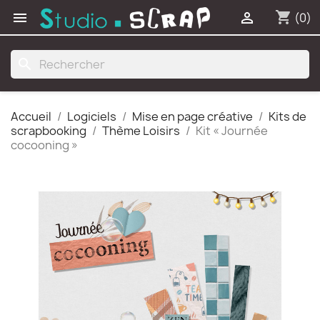
shopping_cart


(0)
search
Accueil
Logiciels
Mise en page créative
Kits de
scrapbooking
Thème Loisirs
Kit « Journée
cocooning »