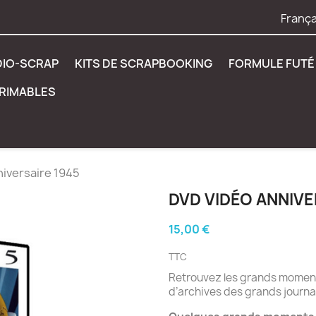
França
DIO-SCRAP
KITS DE SCRAPBOOKING
FORMULE FUTÉ 
PRIMABLES
iversaire 1945
DVD VIDÉO ANNIVE
15,00 €
TTC
Retrouvez les grands moments
d’archives des grands journa