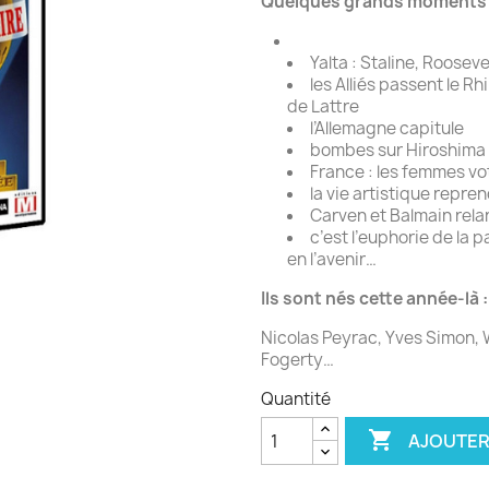
Quelques grands moments d
Yalta : Staline, Roosev
les Alliés passent le R
de Lattre
l’Allemagne capitule
bombes sur Hiroshima
France : les femmes vo
la vie artistique repren
Carven et Balmain rel
c’est l’euphorie de la p
en l’avenir…
Ils sont nés cette année-là :
Nicolas Peyrac, Yves Simon, 
Fogerty…
Quantité

AJOUTER