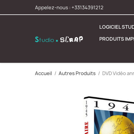
Appelez-nous :
+33134391212
LOGICIEL STU
PRODUITS IM
Accueil
Autres Produits
DVD Vidéo ann