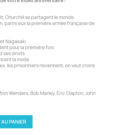
e votre Vidéo anniversaire :
elt, Churchill se partagent le monde
hin, parmi eux la première armée française de
 et Nagasaki
tent pour la première fois
d ses droits
ancent la mode
aix, les prisonniers reviennent, on veut croire
Wim Wenders, Bob Marley, Eric Clapton, John
 AU PANIER