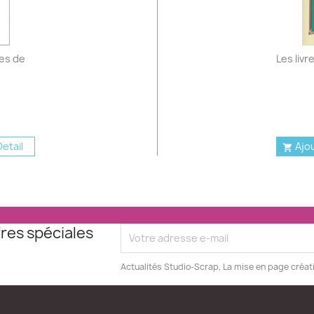
es de
Les liv
etail
Ajo

res spéciales
Actualités Studio-Scrap, La mise en page créat