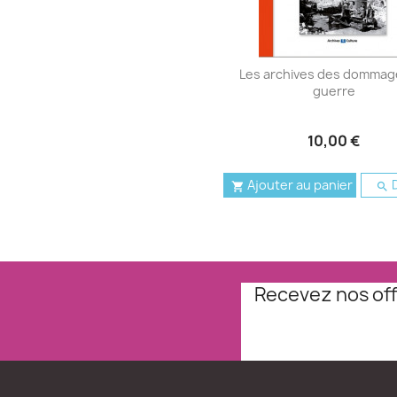
Les archives des dommag
guerre
10,00 €
Ajouter au panier
D


Recevez nos off