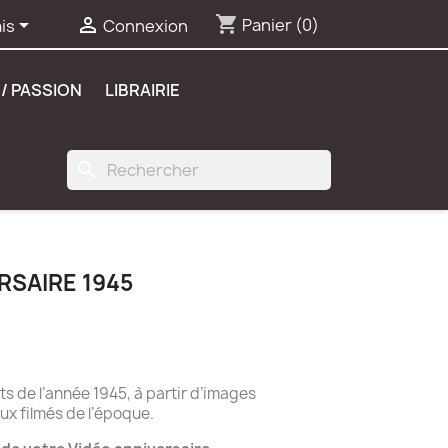
shopping_cart


Panier
(0)
is
Connexion
/ PASSION
LIBRAIRIE
search
RSAIRE 1945
 de l’année 1945, à partir d’images
ux filmés de l’époque.