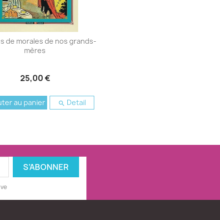
res de morales de nos grands-
mères
25,00 €
uter au panier
Detail

ive