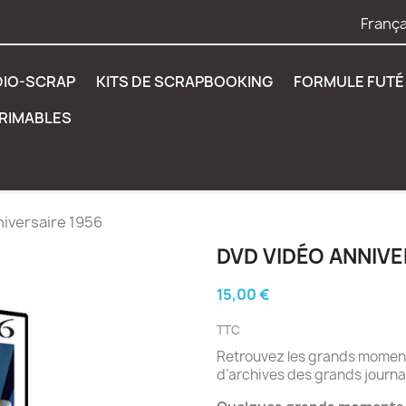
França
DIO-SCRAP
KITS DE SCRAPBOOKING
FORMULE FUTÉ 
PRIMABLES
iversaire 1956
DVD VIDÉO ANNIVE
15,00 €
TTC
Retrouvez les grands moments
d’archives des grands journa