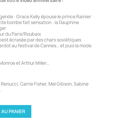
e votre Vidéo anniversaire :
ende : Grace Kelly épouse le prince Rainier
tite bombe fait sensation : la Dauphine
ger
ur du Paris/Roubaix
pest écrasée par des chars soviétiques
ardot au festival de Cannes… et puis la mode
Monroe et Arthur Miller…
enucci, Carrie Fisher, Mel Gibson, Sabine
…
 AU PANIER