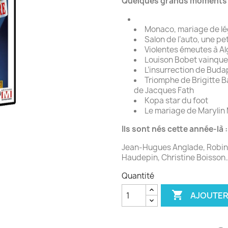
Quelques grands moments d
Monaco, mariage de lég
Salon de l’auto, une pe
Violentes émeutes à Al
Louison Bobet vainque
L’insurrection de Buda
Triomphe de Brigitte B
de Jacques Fath
Kopa star du foot
Le mariage de Marylin 
Ils sont nés cette année-là :
Jean-Hugues Anglade, Robin R
Haudepin, Christine Boisson
Quantité

AJOUTER