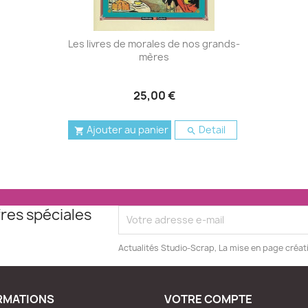
Les livres de morales de nos grands-
mères
25,00 €
Ajouter au panier
Detail


res spéciales
Actualités Studio-Scrap, La mise en page créat
RMATIONS
VOTRE COMPTE