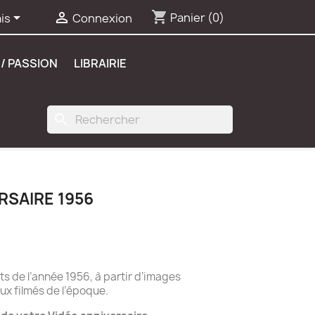
shopping_cart


Panier
(0)
is
Connexion
/ PASSION
LIBRAIRIE
search
RSAIRE 1956
 de l’année 1956, à partir d’images
ux filmés de l’époque.