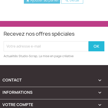
Ajouter au panier
Detail


Recevez nos offres spéciales
Actualités Studio-Scrap, La mise en page créative
CONTACT

INFORMATIONS

VOTRE COMPTE
