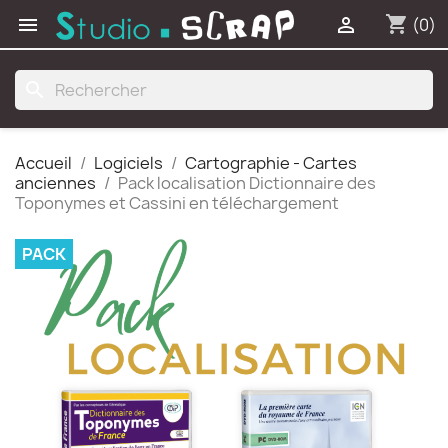
shopping_cart


(0)
search
Accueil
Logiciels
Cartographie - Cartes
anciennes
Pack localisation Dictionnaire des
Toponymes et Cassini en téléchargement
PACK