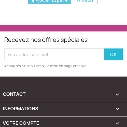
Ajouter au panier
Detail


Recevez nos offres spéciales
Actualités Studio-Scrap, La mise en page créative
CONTACT

INFORMATIONS

VOTRE COMPTE
