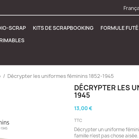
França
DIO-SCRAP
KITS DE SCRAPBOOKING
FORMULE FUTÉ 
PRIMABLES
e
Décrypter les uniformes féminins 1852-1945
DÉCRYPTER LES UN
1945
13,00 €
TTC
Décrypter un uniforme fémini
famille n’est pas chose aisée.