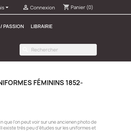
shopping_cart


Panier
(0)
is
Connexion
/ PASSION
LIBRAIRIE
search
IFORMES FÉMININS 1852-
n que l'on peut voir sur une ancienen photo de
 Il existe très peu d’études sur les uniformes et