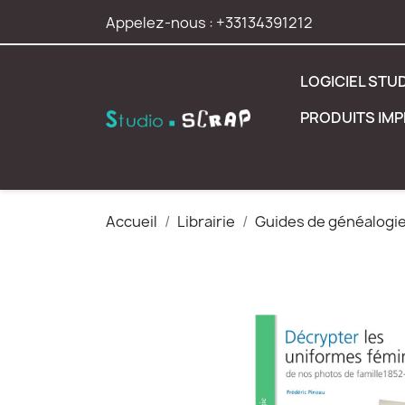
Appelez-nous :
+33134391212
LOGICIEL STU
PRODUITS IM
Accueil
Librairie
Guides de généalogi