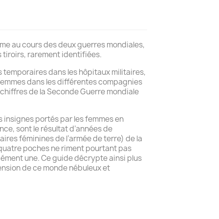
forme au cours des deux guerres mondiales,
iroirs, rarement identifiées.
temporaires dans les hôpitaux militaires,
00 femmes dans les différentes compagnies
s chiffres de la Seconde Guerre mondiale
es insignes portés par les femmes en
ance, sont le résultat d’années de
ires féminines de l’armée de terre) de la
à quatre poches ne riment pourtant pas
rcément une. Ce guide décrypte ainsi plus
hension de ce monde nébuleux et