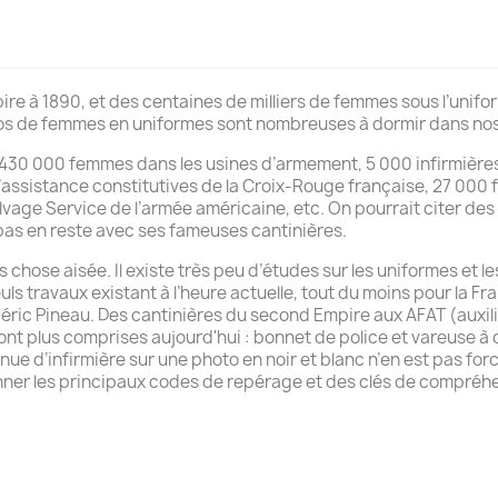
pire à 1890, et des centaines de milliers de femmes sous l’uni
os de femmes en uniformes sont nombreuses à dormir dans nos t
430 000 femmes dans les usines d’armement, 5 000 infirmières 
s d’assistance constitutives de la Croix-Rouge française, 27 0
alvage Service de l’armée américaine, etc. On pourrait citer de
st pas en reste avec ses fameuses cantinières.
 chose aisée. Il existe très peu d’études sur les uniformes et l
euls travaux existant à l’heure actuelle, tout du moins pour la Fr
éric Pineau. Des cantinières du second Empire aux AFAT (auxilia
 sont plus comprises aujourd'hui : bonnet de police et vareuse 
ue d’infirmière sur une photo en noir et blanc n’en est pas fo
onner les principaux codes de repérage et des clés de compré