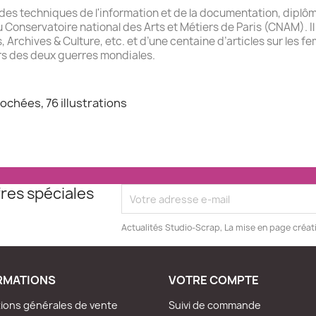
e des techniques de l'information et de la documentation, diplômé
onservatoire national des Arts et Métiers de Paris (CNAM). Il e
s, Archives & Culture, etc. et d’une centaine d’articles sur les 
ours des deux guerres mondiales.
chées, 76 illustrations
res spéciales
Actualités Studio-Scrap, La mise en page créat
RMATIONS
VOTRE COMPTE
ions générales de vente
Suivi de commande