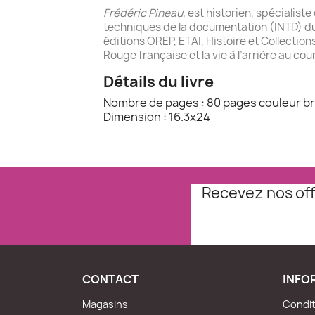
Frédéric Pineau,
est historien, spécialist
techniques de la documentation (INTD) du C
éditions OREP, ETAI, Histoire et Collection
Rouge française et la vie à l’arrière au c
Détails du livre
Nombre de pages : 80 pages couleur bro
Dimension : 16.3x24
Recevez nos off
CONTACT
INFO
Magasins
Condit