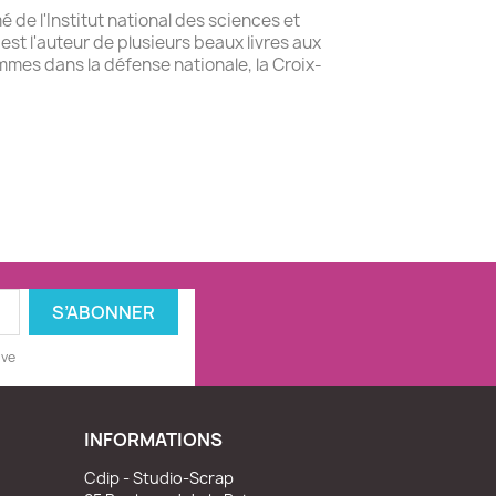
 de l'Institut national des sciences et
st l'auteur de plusieurs beaux livres aux
femmes dans la défense nationale, la Croix-
ive
INFORMATIONS
Cdip - Studio-Scrap