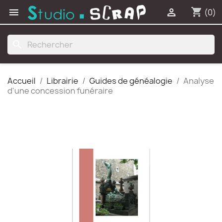
shopping_cart


(0)
search
Accueil
Librairie
Guides de généalogie
Analyse
d'une concession funéraire