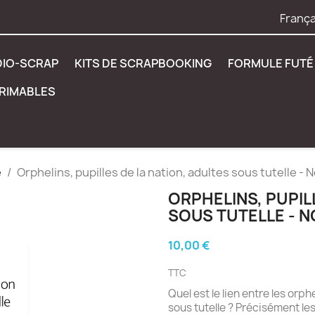
França
DIO-SCRAP
KITS DE SCRAPBOOKING
FORMULE FUTÉ 
PRIMABLES
e
Orphelins, pupilles de la nation, adultes sous tutelle - 
ORPHELINS, PUPIL
SOUS TUTELLE - N
10,00 €
TTC
Quel est le lien entre les orphe
sous tutelle ? Précisément le