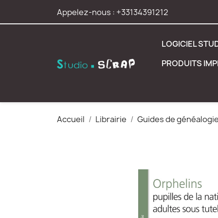
Appelez-nous :
+33134391212
LOGICIEL STU
PRODUITS IM
Accueil
Librairie
Guides de généalogi