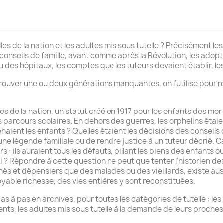
pilles de la nation et les adultes mis sous tutelle ? Précisément 
 conseils de famille, avant comme après la Révolution, les adopt
ou des hôpitaux, les comptes que les tuteurs devaient établir, le
rouver une ou deux générations manquantes, on l’utilise pour r
es de la nation, un statut créé en 1917 pour les enfants des mor
es parcours scolaires. En dehors des guerres, les orphelins étai
naient les enfants ? Quelles étaient les décisions des conseils 
ne légende familiale ou de rendre justice à un tuteur décrié. Car
s : ils auraient tous les défauts, pillant les biens des enfants 
ai ? Répondre à cette question ne peut que tenter l’historien des 
hés et dépensiers que des malades ou des vieillards, existe auss
oyable richesse, des vies entières y sont reconstituées.
 à pas en archives, pour toutes les catégories de tutelle : les or
arents, les adultes mis sous tutelle à la demande de leurs proches