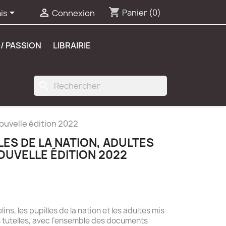
shopping_cart


Panier
(0)
is
Connexion
/ PASSION
LIBRAIRIE
search
Nouvelle édition 2022
LES DE LA NATION, ADULTES
OUVELLE ÉDITION 2022
lins, les pupilles de la nation et les adultes mis
s tutelles, avec l’ensemble des documents