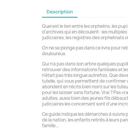
Description
Quel est le lien entre les orphelins, les pu
d’archives qui en découlent : les multiples
judiciaires, les registres des orphelinats 
On ne se plonge pas dans ce livre pour ret
douloureux.
Qui n’a pas dans son arbre quelques pupill
retrouver des informations familiales et l
n’était pas très longue autrefois. Que deve
tutelle, qui vous permettent de confirmer u
abondent en récits bien noirs sur les tuteur
pour les laisser sans fortune. Vrai ? Pas vr
adultes, aussi bien des jeunes fils débauc
judiciaires les concernant sont d’une incr
Ce guide indique les démarches à suivre pas
de la nation, les enfants retirés à leurs p
famille...