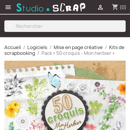
shopping_cart


(0)
search
Accueil
Logiciels
Mise en page créative
Kits de
scrapbooking
Pack « 50 croquis - Mon herbier »