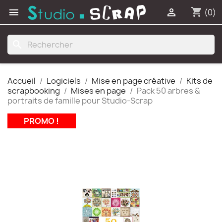
shopping_cart


(0)
search
Accueil
Logiciels
Mise en page créative
Kits de
scrapbooking
Mises en page
Pack 50 arbres &
portraits de famille pour Studio-Scrap
PROMO !