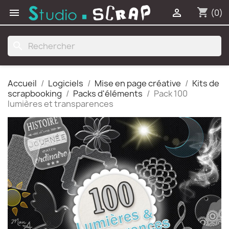
shopping_cart


(0)
search
Accueil
Logiciels
Mise en page créative
Kits de
scrapbooking
Packs d'éléments
Pack 100
lumières et transparences