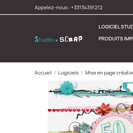
Appelez-nous :
+33134391212
LOGICIEL STU
PRODUITS IM
Accueil
Logiciels
Mise en page créativ