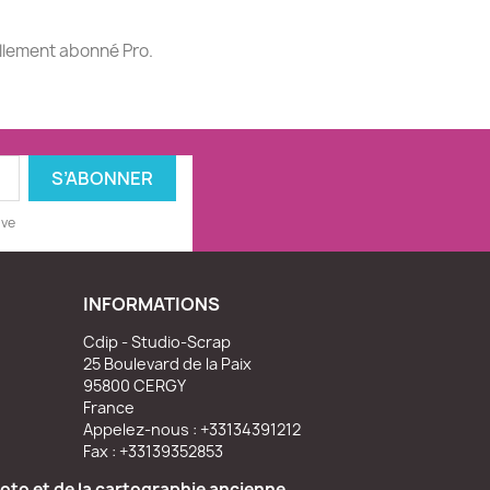
ellement abonné Pro.
ive
INFORMATIONS
Cdip - Studio-Scrap
25 Boulevard de la Paix
95800 CERGY
France
Appelez-nous :
+33134391212
Fax :
+33139352853
oto et de la cartographie ancienne.