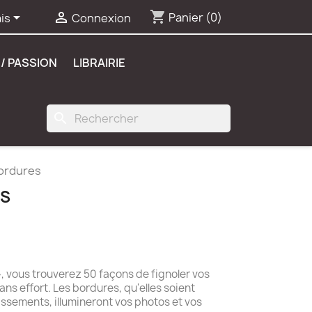
shopping_cart


Panier
(0)
is
Connexion
/ PASSION
LIBRAIRIE
search
ordures
ES
»
, vous trouverez 50 façons de fignoler vos
ns effort. Les bordures, qu'elles soient
ssements, illumineront vos photos et vos