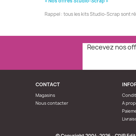
« Nos offres Studio-Scrap »
Rappel : tous les kits Studio-Scrap sont r
Recevez nos off
CONTACT
INFO
Magasins
Condit
Nous contacter
A pro
Paieme
Livrai
© Copyright 2004-2026 - CDIP Edite