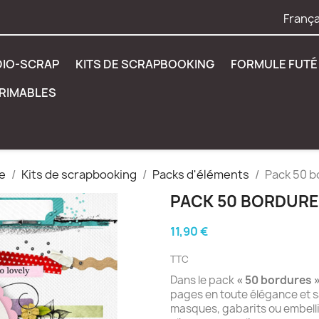
França
DIO-SCRAP
KITS DE SCRAPBOOKING
FORMULE FUTÉ 
PRIMABLES
e
Kits de scrapbooking
Packs d'éléments
Pack 50 b
PACK 50 BORDUR
11,90 €
TTC
Dans le pack
« 50 bordures 
pages en toute élégance et sa
masques, gabarits ou embelli