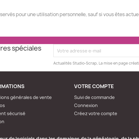
éservés pour une utilisation personnelle, sauf si vous êtes actu
res spéciales
Actualités Studio-Scrap, La mise en page créat
RMATIONS
VOTRE COMPTE
ions générales de vente
Suivi de commande
pos
Connexion
nt sécurisé
Créez votre compte
son
ur de logiciels dans les domaines de la généalogie, de la ph