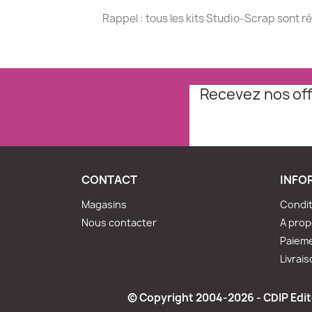
Rappel : tous les kits Studio-Scrap sont r
Recevez nos off
CONTACT
INFO
Magasins
Condit
Nous contacter
A pro
Paieme
Livrai
© Copyright 2004-2026 - CDIP Edite