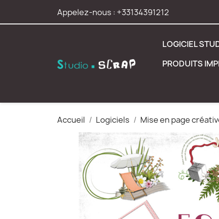
Appelez-nous :
+33134391212
LOGICIEL STU
PRODUITS IM
Accueil
Logiciels
Mise en page créativ