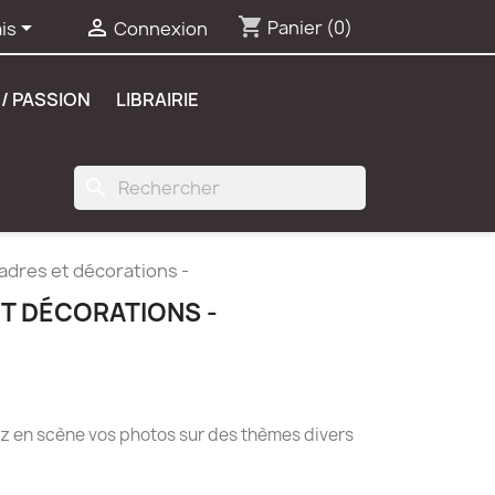
shopping_cart


Panier
(0)
is
Connexion
/ PASSION
LIBRAIRIE
search
adres et décorations -
ET DÉCORATIONS -
z en scène vos photos sur des thèmes divers