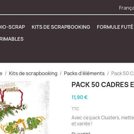
França
DIO-SCRAP
KITS DE SCRAPBOOKING
FORMULE FUTÉ 
PRIMABLES
e
Kits de scrapbooking
Packs d'éléments
Pack 50 C
PACK 50 CADRES 
11,90 €
TTC
Avec ce pack Clusters, mette
et variés !