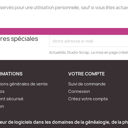
éservés pour une utilisation personnelle, sauf si vous êtes actu
res spéciales
Actualités Studio-Scrap, La mise en page créat
RMATIONS
VOTRE COMPTE
ions générales de vente
Suivi de commande
pos
Connexion
nt sécurisé
Créez votre compte
son
ur de logiciels dans les domaines de la généalogie, de la ph