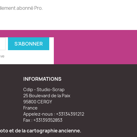
ellement abonné Pro.
ive
INFORMATIONS
Cdip - Studio-Scrap
25 Boulevard de la Paix
95800 CERGY
France
Appelez-nous :
+33134391212
Fax :
+33139352853
oto et de la cartographie ancienne.