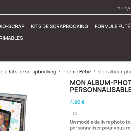
França
DIO-SCRAP
KITS DE SCRAPBOOKING
FORMULE FUTÉ 
PRIMABLES
e
Kits de scrapbooking
Thème Bébé
Mon album-pho
MON ALBUM-PHOT
PERSONNALISABLE
4,90 €
TTC
Un modèle de livre photo to
personnaliser pour vous r