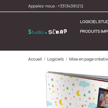
Appelez-nous :
+33134391212
LOGICIEL STU
PRODUITS IM
Accueil
Logiciels
Mise en page créativ