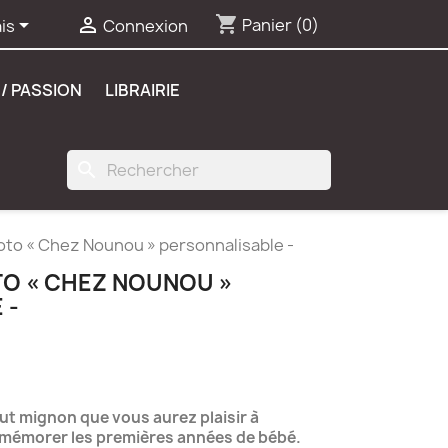
shopping_cart


Panier
(0)
is
Connexion
/ PASSION
LIBRAIRIE
search
to « Chez Nounou » personnalisable -
O « CHEZ NOUNOU »
 -
ut mignon que vous aurez plaisir à
emémorer les premières années de bébé.