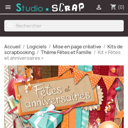
shopping_cart


(0)
search
Accueil
Logiciels
Mise en page créative
Kits de
scrapbooking
Thème Fêtes et Famille
Kit « Fêtes
et anniversaires »