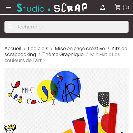
shopping_cart


(0)
search
Accueil
Logiciels
Mise en page créative
Kits de
scrapbooking
Thème Graphique
Mini-kit « Les
couleurs de l'art »