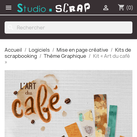
shopping_cart


(0)
search
Accueil
Logiciels
Mise en page créative
Kits de
scrapbooking
Thème Graphique
Kit « Art du café
»