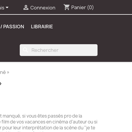
shopping_cart


Panier
(0)
is
Connexion
/ PASSION
LIBRAIRIE
search
iné »
»
nt manqué, si vous êtes passés pro de la
e film de vos vacances en cinéma d'auteur ou si
 pour leur interprétation de la scène du "je te