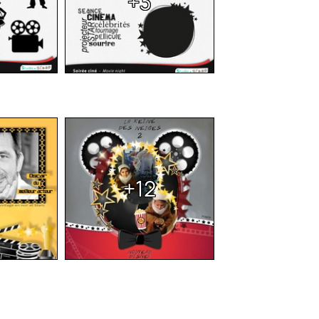
+3
+12