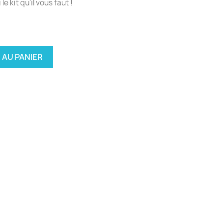
 le kit qu'il vous faut !
 AU PANIER