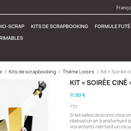
França
DIO-SCRAP
KITS DE SCRAPBOOKING
FORMULE FUTÉ 
PRIMABLES
e
Kits de scrapbooking
Thème Loisirs
Kit « Soirée c
KIT « SOIRÉE CINÉ 
11,90 €
TTC
Si les salles obscures vous o
réalisation en transformant l
vos enfants méritent un oscar