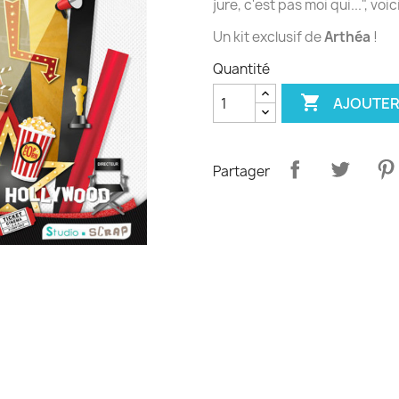
jure, c'est pas moi qui...", voici
Un kit exclusif de
Arthéa
!
Quantité

AJOUTER
Partager