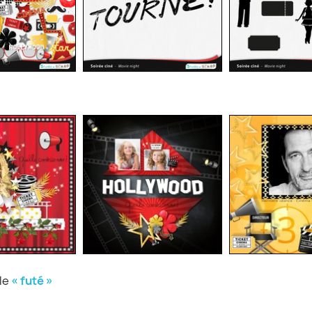
ule
« futé »