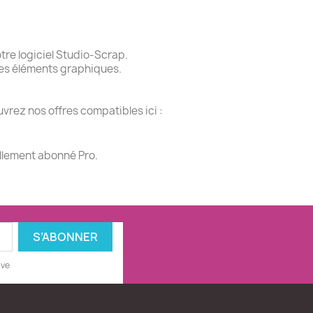
re logiciel Studio-Scrap.
des éléments graphiques.
vrez nos offres compatibles ici :
ellement abonné Pro.
ive