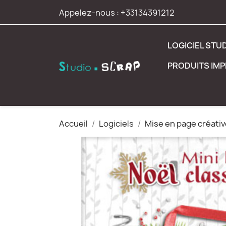
Appelez-nous :
+33134391212
LOGICIEL STU
PRODUITS IM
Accueil
Logiciels
Mise en page créativ