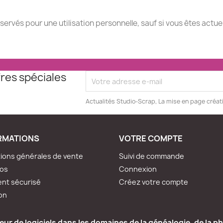
éservés pour une utilisation personnelle, sauf si vous êtes actu
res spéciales
Actualités Studio-Scrap, La mise en page créat
RMATIONS
VOTRE COMPTE
ions générales de vente
Suivi de commande
pos
Connexion
nt sécurisé
Créez votre compte
son
ur de logiciels dans les domaines de la généalogie, de la ph