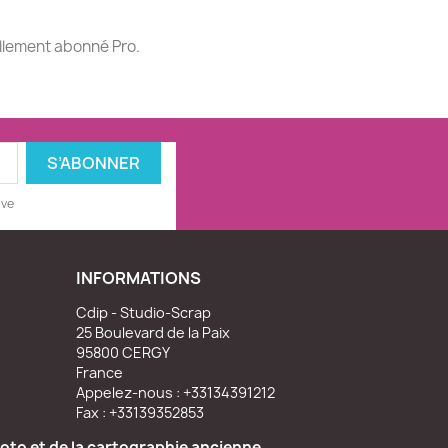
ellement abonné Pro.
ive
INFORMATIONS
Cdip - Studio-Scrap
25 Boulevard de la Paix
95800 CERGY
France
Appelez-nous :
+33134391212
Fax :
+33139352853
oto et de la cartographie ancienne.