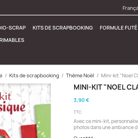
França
DIO-SCRAP
KITS DE SCRAPBOOKING
FORMULE FUTÉ 
PRIMABLES
e
Kits de scrapbooking
Thème Noël
Mini-kit "Noel 
MINI-KIT "NOEL C
3,90 €
TTC
Avec ce mini-kit, personnali
photos dans une ambiance de