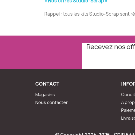
« Nos offres Studio-Scrap »
Rappel : tous les kits Studio-Scrap sont r
Recevez nos off
CONTACT
INFO
Magasins
Condit
Nous contacter
A pro
Paieme
Livrai
© Copyright 2004-2026 - CDIP Edite