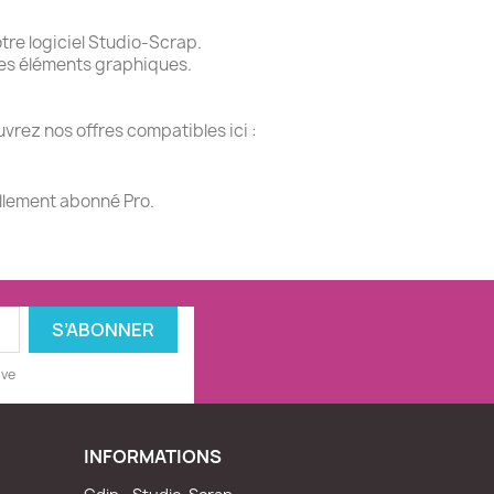
re logiciel Studio-Scrap.
des éléments graphiques.
vrez nos offres compatibles ici :
ellement abonné Pro.
ive
INFORMATIONS