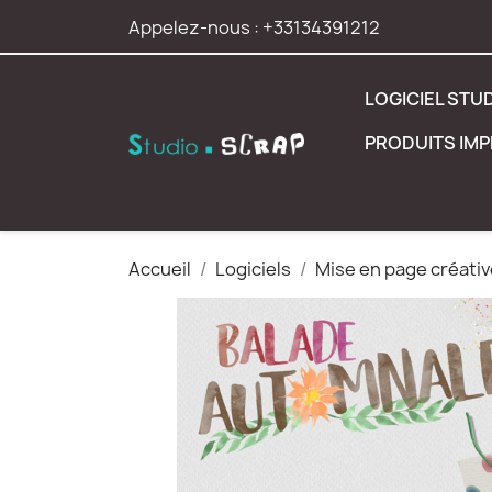
Appelez-nous :
+33134391212
LOGICIEL STU
PRODUITS IM
Accueil
Logiciels
Mise en page créativ