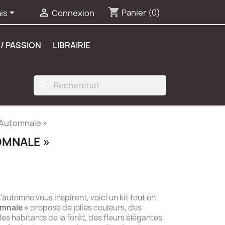
shopping_cart


Panier
(0)
is
Connexion
/ PASSION
LIBRAIRIE
search
 Automnale »
OMNALE »
'automne vous inspirent, voici un kit tout en
omnale »
propose de jolies couleurs, des
des habitants de la forêt, des fleurs élégantes