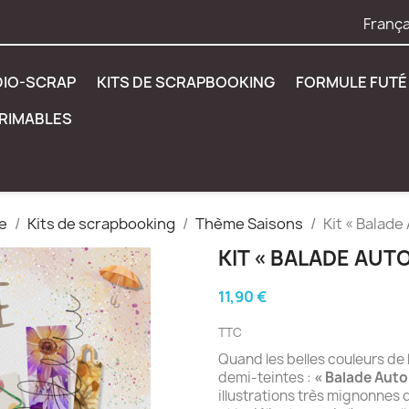
França
DIO-SCRAP
KITS DE SCRAPBOOKING
FORMULE FUTÉ 
PRIMABLES
e
Kits de scrapbooking
Thème Saisons
Kit « Balade
KIT « BALADE AUT
11,90 €
TTC
Quand les belles couleurs de l
demi-teintes :
« Balade Aut
illustrations très mignonnes 