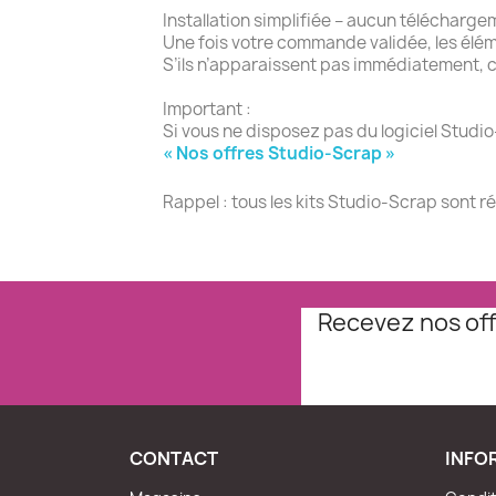
Installation simplifiée – aucun télécharge
Une fois votre commande validée, les élé
S’ils n’apparaissent pas immédiatement, c
Important :
Si vous ne disposez pas du logiciel Studio
« Nos offres Studio-Scrap »
Rappel : tous les kits Studio-Scrap sont r
Recevez nos off
CONTACT
INFO