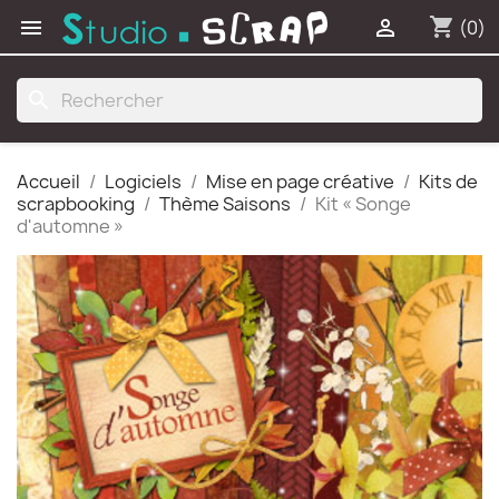
shopping_cart


(0)
search
Accueil
Logiciels
Mise en page créative
Kits de
scrapbooking
Thème Saisons
Kit « Songe
d'automne »