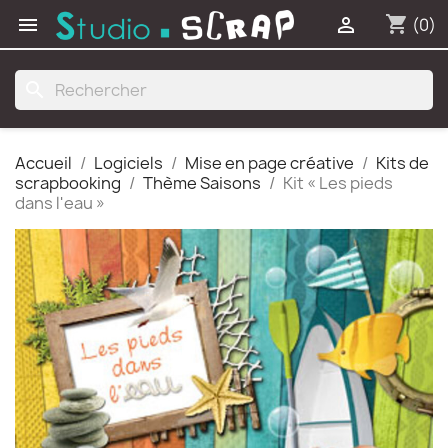
shopping_cart


(0)
search
Accueil
Logiciels
Mise en page créative
Kits de
scrapbooking
Thème Saisons
Kit « Les pieds
dans l'eau »