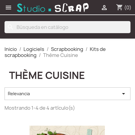
shopping_cart


(0)
search
Inicio
Logiciels
Scrapbooking
Kits de
scrapbooking
Thème Cuisine
THÈME CUISINE

Relevancia
Mostrando 1-4 de 4 artículo(s)