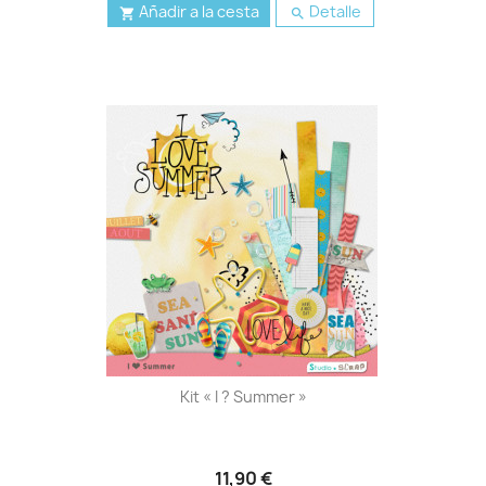
Añadir a la cesta
Detalle


Kit « I ? Summer »
11,90 €