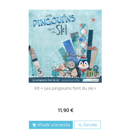
Kit « Les pingouins font du ski »
11,90 €
Añadir a la cesta
Detalle

