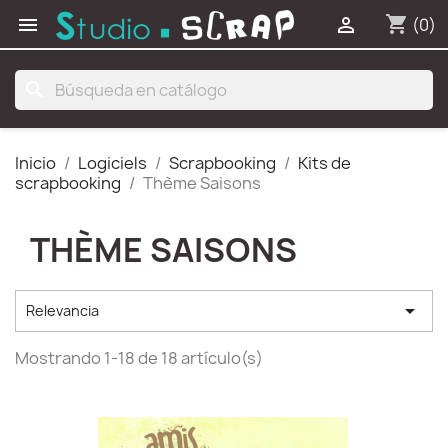
shopping_cart


(0)
search
Inicio
Logiciels
Scrapbooking
Kits de
scrapbooking
Thème Saisons
THÈME SAISONS

Relevancia
Mostrando 1-18 de 18 artículo(s)