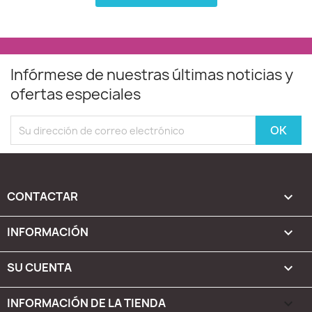
Infórmese de nuestras últimas noticias y
ofertas especiales
CONTACTAR

INFORMACIÓN

SU CUENTA

INFORMACIÓN DE LA TIENDA
keyboard_arrow_down