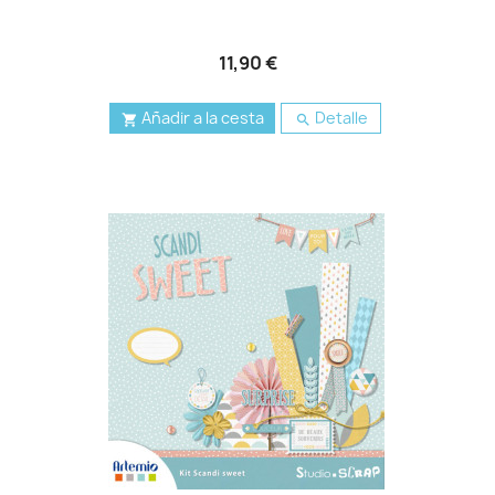
11,90 €
Añadir a la cesta
Detalle

