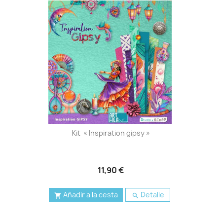
Kit « Inspiration gipsy »
11,90 €
Añadir a la cesta
Detalle

