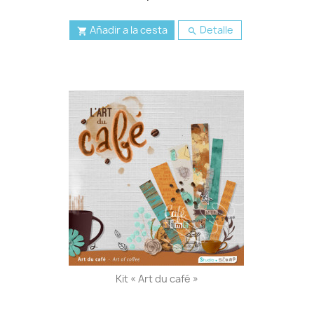
Añadir a la cesta
Detalle


Kit « Art du café »