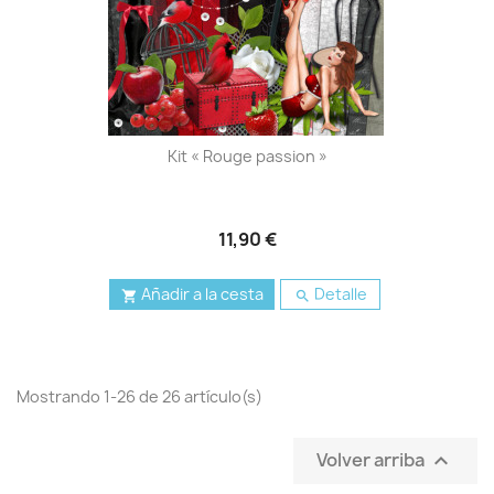
Kit « Rouge passion »
11,90 €
Añadir a la cesta
Detalle


Mostrando 1-26 de 26 artículo(s)
Volver arriba
