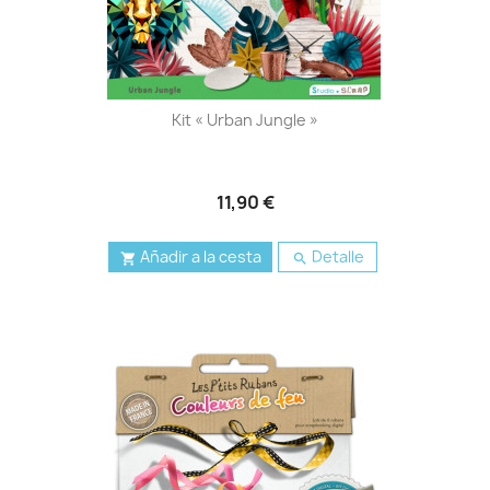
Kit « Urban Jungle »
11,90 €
Añadir a la cesta
Detalle

