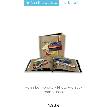
Añadir a la cesta
Detalle


Mon album-photo « Photo Project »
personnalisable -
4,90 €