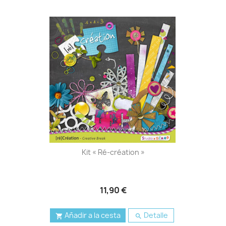
Kit « Ré-création »
11,90 €
Añadir a la cesta
Detalle

