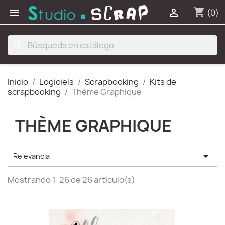
shopping_cart


(0)
search
Inicio
Logiciels
Scrapbooking
Kits de
scrapbooking
Thème Graphique
THÈME GRAPHIQUE

Relevancia
Mostrando 1-26 de 26 artículo(s)