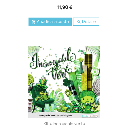
11,90 €
Añadir a la cesta
Detalle


Kit « Incroyable vert »