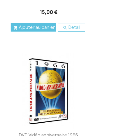
15,00 €
Ajouter au panier
Detail


DVD Vidéo anniversaire 1966