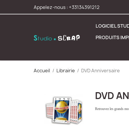
Appelez-nous :
+33134391212
LOGICIEL STU
PRODUITS IM
Accueil
Librairie
DVD Anniversaire
DVD AN
Retrouvez les grands mo