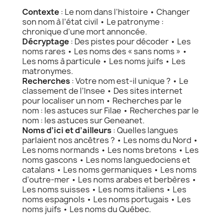
Contexte
: Le nom dans l’histoire • Changer
son nom à l’état civil • Le patronyme :
chronique d’une mort annoncée.
Décryptage
: Des pistes pour décoder • Les
noms rares • Les noms des « sans noms » •
Les noms à particule • Les noms juifs • Les
matronymes.
Recherches
: Votre nom est-il unique ? • Le
classement de l’Insee • Des sites internet
pour localiser un nom • Recherches par le
nom : les astuces sur Filae • Recherches par le
nom : les astuces sur Geneanet.
Noms d’ici et d’ailleurs
: Quelles langues
parlaient nos ancêtres ? • Les noms du Nord •
Les noms normands • Les noms bretons • Les
noms gascons • Les noms languedociens et
catalans • Les noms germaniques • Les noms
d’outre-mer • Les noms arabes et berbères •
Les noms suisses • Les noms italiens • Les
noms espagnols • Les noms portugais • Les
noms juifs • Les noms du Québec.