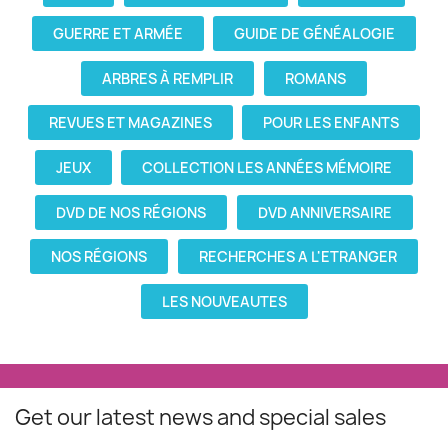
GUERRE ET ARMÉE
GUIDE DE GÉNÉALOGIE
ARBRES À REMPLIR
ROMANS
REVUES ET MAGAZINES
POUR LES ENFANTS
JEUX
COLLECTION LES ANNÉES MÉMOIRE
DVD DE NOS RÉGIONS
DVD ANNIVERSAIRE
NOS RÉGIONS
RECHERCHES A L'ETRANGER
LES NOUVEAUTES
Get our latest news and special sales