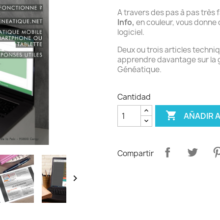
A travers des pas à pas très f
Info,
en couleur, vous donne d
logiciel.
Deux ou trois articles techniq
apprendre davantage sur la gé
Généatique.
Cantidad

AÑADIR A
Compartir
