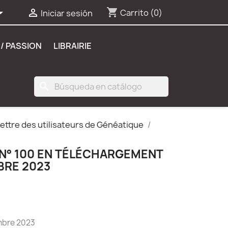
shopping_cart


Carrito
(0)
Iniciar sesión
/ PASSION
LIBRAIRIE
search
 lettre des utilisateurs de Généatique
 N° 100 EN TÉLÉCHARGEMENT
BRE 2023
mbre 2023