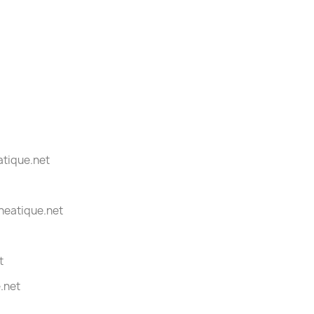
atique.net
eneatique.net
t
.net