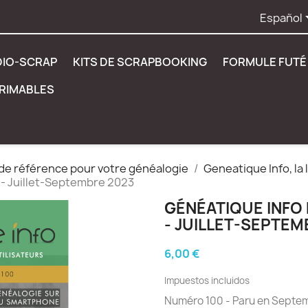
Español
DIO-SCRAP
KITS DE SCRAPBOOKING
FORMULE FUTÉ 
PRIMABLES
l de référence pour votre généalogie
Geneatique Info, la
 - Juillet-Septembre 2023
GÉNÉATIQUE INFO
- JUILLET-SEPTEM
6,00 €
Impuestos incluidos
Numéro 100 - Paru en Septe