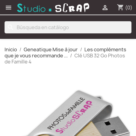
shopping_cart


(0)
search
Inicio
Geneatique Mise à jour
Les compléments
que je vous recommande ...
Clé USB 32 Go Photos
de Famille 4